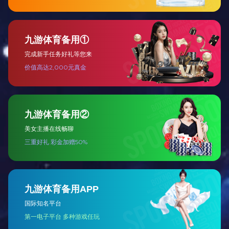
售后服务
在线购买
官方商城
天猫商城
阿里巴巴
选择语言
在线咨询
< 返回主菜单
EN
首页
米兰体育在线网站_米兰体育(中国)
解决方案
研发与制造
研发实力