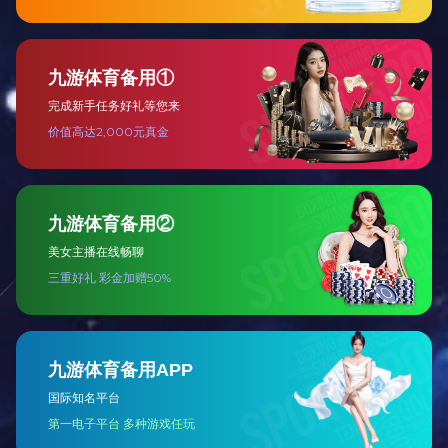
售后服务
在线购买
官方商城
天猫商城
阿里巴巴
选择语言
在线咨询
< 返回主菜单
EN
首页
米兰体育在线网站_米兰体育(中国)
解决方案
研发与制造
研发实力