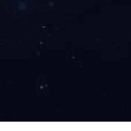
2025.06.23
第二届锂电池大会暨米兰体育在线网站_米兰体育(中国)24周
年庆圆满举行
查看更多
2025-11-14
米兰体育在线网站_米兰体育(中国)荣获奇瑞商用车“优秀供应
商”奖
2025-11-13