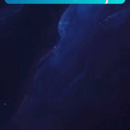
前沿技术
先进制造
质量管理
新闻中心
米兰体育在线网站_米兰体育(中国)
企业简介
联系我们
加入我们
SRM供应商入口
数据交付中心
可持续发展
投资者关系
在线购买
官方商城
天猫商城
阿里巴巴